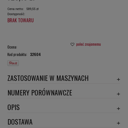
Cena netto:
589,55 zł
Dostępność:
BRAK TOWARU
poleć znajomemu
Ocena:
Kod produktu:
32604
ZASTOSOWANIE W MASZYNACH
CREPELLE
NUMERY PORÓWNAWCZE
OT1016
,
OPIS
Wymiary:
DOSTAWA