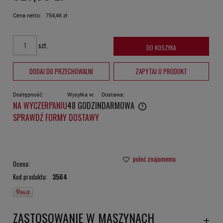
Cena netto:
754,46 zł
szt.
DO KOSZYKA
DODAJ DO PRZECHOWALNI
ZAPYTAJ O PRODUKT
Dostępność:
Wysyłka w:
Dostawa:
NA WYCZERPANIU
48 GODZIN
DARMOWA
CENA NIE ZAWIERA EWENTUALNYCH KOSZTÓW PŁATNOŚCI
SPRAWDŹ FORMY DOSTAWY
poleć znajomemu
Ocena:
Kod produktu:
3564
ZASTOSOWANIE W MASZYNACH