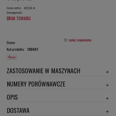
Cena netto:
422,52 zł
Dostępność:
BRAK TOWARU
poleć znajomemu
Ocena:
Kod produktu:
136607
ZASTOSOWANIE W MASZYNACH
TAMROCK
NUMERY PORÓWNAWCZE
OS1413
,
OPIS
Wymiary:
DOSTAWA