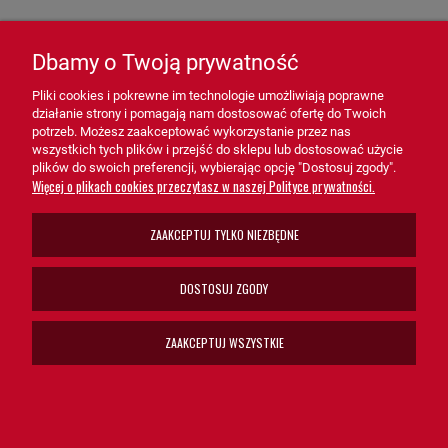
- Układy wentylacyjne i klimatyzacyjne – Gwarancja czystego
powietrza w systemach przemysłowych i komercyjnych.
Dbamy o Twoją prywatność
- Maszyny budowlane i rolnicze – Ochrona silników i systemów
Pliki cookies i pokrewne im technologie umożliwiają poprawne
powietrznych w trudnych warunkach pracy.
działanie strony i pomagają nam dostosować ofertę do Twoich
potrzeb. Możesz zaakceptować wykorzystanie przez nas
wszystkich tych plików i przejść do sklepu lub dostosować użycie
- Systemy technologiczne – Idealny dla aplikacji, gdzie czystość
plików do swoich preferencji, wybierając opcję "Dostosuj zgody".
powietrza wpływa na wydajność i trwałość procesów.
Więcej o plikach cookies przeczytasz w naszej Polityce prywatności.
Filtr powietrza - główny SA14517 HiFi FILTER
ZAAKCEPTUJ TYLKO NIEZBĘDNE
to niezastąpione
rozwiązanie dla systemów wymagających czystego powietrza.
Dzięki swojej zaawansowanej konstrukcji, wysokiej wydajności i
DOSTOSUJ ZGODY
łatwej obsłudze, filtr SA14517 wspiera prawidłowe funkcjonowanie
urządzeń, minimalizując ryzyko awarii i przedłużając ich
ZAAKCEPTUJ WSZYSTKIE
żywotność.
Wybierz filtr powietrza - główny SA14517 HiFi FILTER, aby
zapewnić czystość powietrza i optymalną ochronę swoich
systemów!