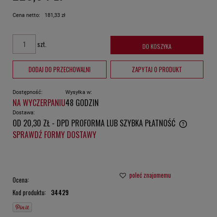
Cena netto:
181,33 zł
szt.
DO KOSZYKA
DODAJ DO PRZECHOWALNI
ZAPYTAJ O PRODUKT
Dostępność:
Wysyłka w:
NA WYCZERPANIU
48 GODZIN
Dostawa:
OD 20,30 ZŁ
- DPD PROFORMA LUB SZYBKA PŁATNOŚĆ
CENA NIE ZAWIERA EWENTUALNYCH KOSZTÓW PŁATNOŚCI
SPRAWDŹ FORMY DOSTAWY
poleć znajomemu
Ocena:
Kod produktu:
34429