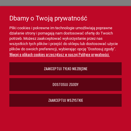
- Układy wentylacyjne i klimatyzacyjne – Zabezpieczenie systemów
przemysłowych i komercyjnych.
Dbamy o Twoją prywatność
- Maszyny budowlane i rolnicze – Ochrona silników i komponentów
powietrznych w trudnych warunkach pracy.
Pliki cookies i pokrewne im technologie umożliwiają poprawne
działanie strony i pomagają nam dostosować ofertę do Twoich
- Systemy technologiczne – Idealny do aplikacji wymagających
potrzeb. Możesz zaakceptować wykorzystanie przez nas
wszystkich tych plików i przejść do sklepu lub dostosować użycie
dodatkowego poziomu filtracji powietrza.
plików do swoich preferencji, wybierając opcję "Dostosuj zgody".
Więcej o plikach cookies przeczytasz w naszej Polityce prywatności.
Filtr powietrza - bezpiecznik SA11930 HiFi FILTER
to niezbędne
ZAAKCEPTUJ TYLKO NIEZBĘDNE
rozwiązanie dla systemów wymagających dodatkowej ochrony
powietrza. Dzięki swojej konstrukcji, wysokiej wydajności i łatwej
obsłudze, filtr SA11930 wspiera prawidłowe działanie urządzeń,
DOSTOSUJ ZGODY
minimalizując ryzyko awarii i przedłużając ich żywotność.
ZAAKCEPTUJ WSZYSTKIE
Wybierz filtr powietrza - bezpiecznik SA11930 HiFi FILTER, aby
zapewnić maksymalną ochronę i niezawodność swoich systemów!
Zastosowanie w Maszynach: