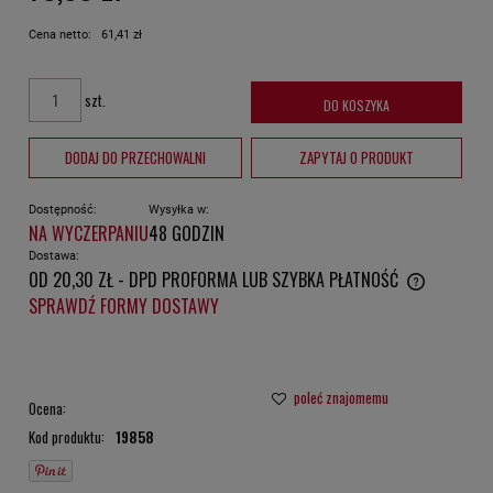
Cena netto:
61,41 zł
szt.
DO KOSZYKA
DODAJ DO PRZECHOWALNI
ZAPYTAJ O PRODUKT
Dostępność:
Wysyłka w:
NA WYCZERPANIU
48 GODZIN
Dostawa:
OD 20,30 ZŁ
- DPD PROFORMA LUB SZYBKA PŁATNOŚĆ
CENA NIE ZAWIERA EWENTUALNYCH KOSZTÓW PŁATNOŚCI
SPRAWDŹ FORMY DOSTAWY
poleć znajomemu
Ocena:
Kod produktu:
19858