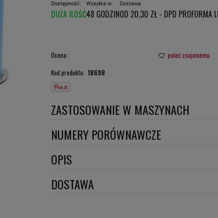
Dostępność:
Wysyłka w:
Dostawa:
DUŻA ILOŚĆ
48 GODZIN
OD 20,30 ZŁ
- DPD PROFORMA 
CENA NIE ZAWIERA E
PŁATNOŚCI
Ocena:
poleć znajomemu
Kod produktu:
18698
ZASTOSOWANIE W MASZYNACH
BOBCAT
NUMERY PORÓWNAWCZE
CASE
SA11842
,
OPIS
FERMEC
Wymiary:
DOSTAWA
FRIMOKAR
JCB
Szerokość 1 [mm]: 92
DPD proforma lub szybka płatność
(DPD standard)
Szerokość 2 [mm]: 75
JOHNSTON SWEEPERS