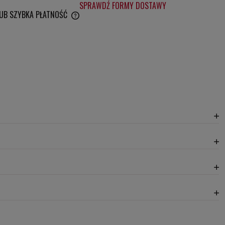
SPRAWDŹ FORMY DOSTAWY
LUB SZYBKA PŁATNOŚĆ
WENTUALNYCH KOSZTÓW
20,30 zł