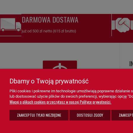
DARMOWA DOSTAWA
już od 500 zł netto (615 zł brutto)
I
R
Dbamy o Twoją prywatność
Ko
Pliki cookies i pokrewne im technologie umożliwiają poprawne działanie
Zw
lub dostosować użycie plików do swoich preferencji, wybierając opcję "Do
K
Więcej o plikach cookies przeczytasz w naszej Polityce prywatności.
F
ZAAKCEPTUJ TYLKO NIEZBĘDNE
DOSTOSUJ ZGODY
ZAAKCEPT
Po
sprzedaz@grupa-ath.pl
ul. Targowa 1A/4, 19-300 Ełk
K
(+48) 662 027 377
woj. warmińsko-mazurskie