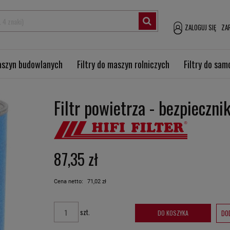
ZALOGUJ SIĘ
ZAR
maszyn budowlanych
Filtry do maszyn rolniczych
Filtry do sa
Filtr powietrza - bezpieczn
87,35 zł
Cena netto:
71,02 zł
szt.
DO
DO KOSZYKA