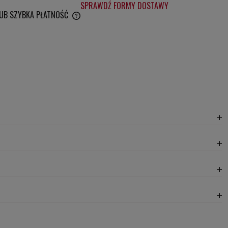
SPRAWDŹ FORMY DOSTAWY
LUB SZYBKA PŁATNOŚĆ
WENTUALNYCH KOSZTÓW
20,30 zł