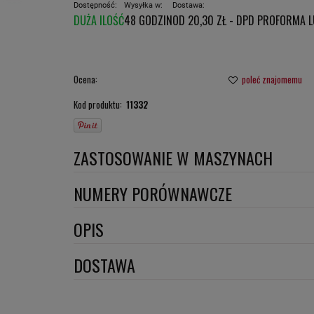
Dostępność:
Wysyłka w:
Dostawa:
DUŻA ILOŚĆ
48 GODZIN
OD 20,30 ZŁ
- DPD PROFORMA 
CENA NIE ZAWIERA E
PŁATNOŚCI
Ocena:
poleć znajomemu
Kod produktu:
11332
ZASTOSOWANIE W MASZYNACH
ATLAS COPCO
NUMERY PORÓWNAWCZE
DOOSAN DAEWOO
KA16638
,
X77-0693
,
OPIS
EPIROC
Wymiary:
DOSTAWA
HAMMEL
INGERSOLL RAND
Szerokość 1 [mm]: 314
DPD proforma lub szybka płatność
(DPD standard)
Szerokość 2 [mm]: 311
KLEEMANN REINER