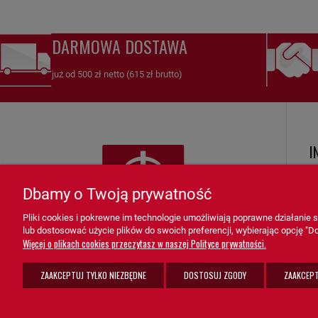
DARMOWA DOSTAWA
już od 500 zł netto (615 zł brutto)
I
R
Dbamy o Twoją prywatność
Ko
Pliki cookies i pokrewne im technologie umożliwiają poprawne działanie
Zw
lub dostosować użycie plików do swoich preferencji, wybierając opcję "Do
K
Więcej o plikach cookies przeczytasz w naszej Polityce prywatności.
F
ZAAKCEPTUJ TYLKO NIEZBĘDNE
DOSTOSUJ ZGODY
ZAAKCEPT
Po
sprzedaz@grupa-ath.pl
ul. Targowa 1A/4, 19-300 Ełk
K
(+48) 662 027 377
woj. warmińsko-mazurskie