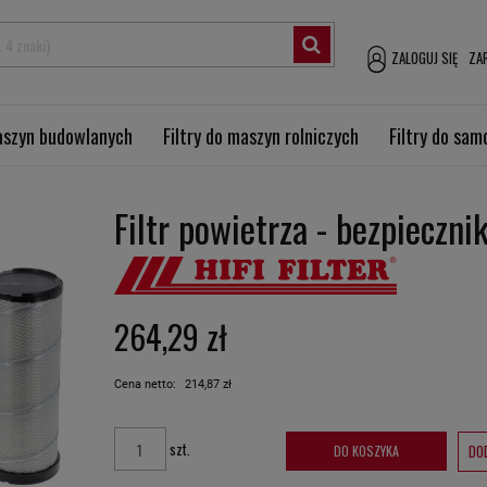
ZALOGUJ SIĘ
ZAR
maszyn budowlanych
Filtry do maszyn rolniczych
Filtry do sa
Filtr powietrza - bezpieczn
264,29 zł
Cena netto:
214,87 zł
szt.
DO
DO KOSZYKA