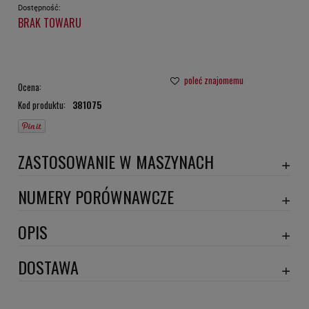
Dostępność:
BRAK TOWARU
poleć znajomemu
Ocena:
Kod produktu:
381075
ZASTOSOWANIE W MASZYNACH
PEUGEOT
NUMERY PORÓWNAWCZE
SA9999
,
OPIS
Wymiary:
DOSTAWA
Szerokość 1 [mm]: 310
Szerokość 2 [mm]: 275