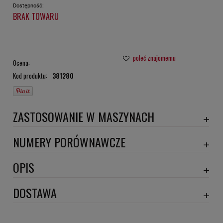
Dostępność:
BRAK TOWARU
poleć znajomemu
Ocena:
Kod produktu:
381280
ZASTOSOWANIE W MASZYNACH
CITROEN
NUMERY PORÓWNAWCZE
SA753
,
OPIS
Wymiary:
DOSTAWA
Szerokość 1 [mm]: 350
Szerokość 2 [mm]: 320