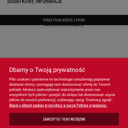
DODATKOWE INFORMACJE
- Ekonomiczność – redukcja kosztów eksploatacji i konserwacji.
Zastosowanie filtra SA6467 HiFi FILTER:
POKAŻ PEŁNĄ WERSJĘ STRONY
Sklep internetowy Shoper.pl
- Silniki i maszyny przemysłowe – Zapewnia czyste powietrze
niezbędne do prawidłowego działania systemów mechanicznych.
- Systemy próżniowe – Idealny do pomp próżniowych, które
wymagają precyzyjnej filtracji powietrza.
- Urządzenia technologiczne – Dedykowany dla środowisk, gdzie
Dbamy o Twoją prywatność
czystość powietrza wpływa na jakość procesów produkcyjnych i
technologicznych.
Pliki cookies i pokrewne im technologie umożliwiają poprawne
działanie strony i pomagają nam dostosować ofertę do Twoich
potrzeb. Możesz zaakceptować wykorzystanie przez nas
Filtr powietrza SA6467 HiFi FILTER
to niezastąpione rozwiązanie,
wszystkich tych plików i przejść do sklepu lub dostosować użycie
plików do swoich preferencji, wybierając opcję "Dostosuj zgody".
które zapewnia niezawodną ochronę i wydajną filtrację w różnych
Więcej o plikach cookies przeczytasz w naszej Polityce prywatności.
systemach. Dzięki swojej konstrukcji, wysokiej efektywności i łatwej
obsłudze, filtr SA6467 wspiera prawidłowe funkcjonowanie
ZAAKCEPTUJ TYLKO NIEZBĘDNE
urządzeń, minimalizując ryzyko awarii i przedłużając ich
żywotność.