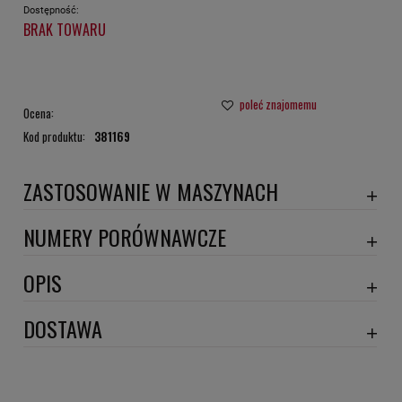
Dostępność:
BRAK TOWARU
poleć znajomemu
Ocena:
Kod produktu:
381169
ZASTOSOWANIE W MASZYNACH
ISUZU
NUMERY PORÓWNAWCZE
SA6467
,
OPIS
Wymiary:
DOSTAWA
Numery porównawcze: