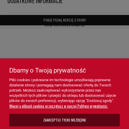
DODATKOWE INFORMACJE
- Ekonomiczność – redukcja kosztów eksploatacji i konserwacji.
Zastosowanie filtra SA5158 HiFi FILTER:
POKAŻ PEŁNĄ WERSJĘ STRONY
Sklep internetowy Shoper.pl
- Silniki i maszyny przemysłowe – Zapewnia czyste powietrze
niezbędne do prawidłowego działania systemów mechanicznych.
- Systemy próżniowe – Idealny do pomp próżniowych, które
wymagają precyzyjnej filtracji powietrza.
- Urządzenia technologiczne – Dedykowany dla środowisk, gdzie
Dbamy o Twoją prywatność
czystość powietrza wpływa na jakość procesów produkcyjnych i
technologicznych.
Pliki cookies i pokrewne im technologie umożliwiają poprawne
działanie strony i pomagają nam dostosować ofertę do Twoich
potrzeb. Możesz zaakceptować wykorzystanie przez nas
Filtr powietrza SA5158 HiFi FILTER
to niezastąpione rozwiązanie,
wszystkich tych plików i przejść do sklepu lub dostosować użycie
plików do swoich preferencji, wybierając opcję "Dostosuj zgody".
które zapewnia niezawodną ochronę i wydajną filtrację w różnych
Więcej o plikach cookies przeczytasz w naszej Polityce prywatności.
systemach. Dzięki swojej konstrukcji, wysokiej efektywności i łatwej
obsłudze, filtr SA5158 wspiera prawidłowe funkcjonowanie
ZAAKCEPTUJ TYLKO NIEZBĘDNE
urządzeń, minimalizując ryzyko awarii i przedłużając ich
żywotność.