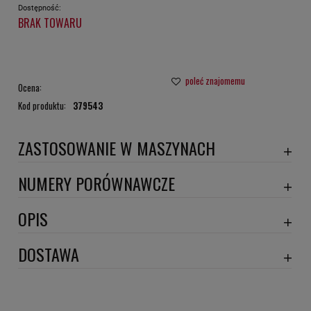
Dostępność:
BRAK TOWARU
poleć znajomemu
Ocena:
Kod produktu:
379543
ZASTOSOWANIE W MASZYNACH
BMW SERIE 7
NUMERY PORÓWNAWCZE
SA5158
,
OPIS
Wymiary:
DOSTAWA
Numery porównawcze: