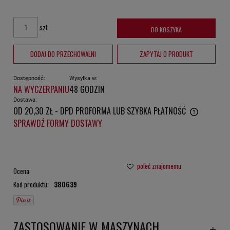
szt.
DO KOSZYKA
DODAJ DO PRZECHOWALNI
ZAPYTAJ O PRODUKT
Dostępność:
Wysyłka w:
NA WYCZERPANIU
48 GODZIN
Dostawa:
OD 20,30 ZŁ
- DPD PROFORMA LUB SZYBKA PŁATNOŚĆ
CENA NIE ZAWIERA EWENTUALNYCH KOSZTÓW PŁATNOŚCI
SPRAWDŹ FORMY DOSTAWY
poleć znajomemu
Ocena:
Kod produktu:
380639
ZASTOSOWANIE W MASZYNACH