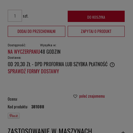
szt.
DO KOSZYKA
DODAJ DO PRZECHOWALNI
ZAPYTAJ O PRODUKT
Dostępność:
Wysyłka w:
NA WYCZERPANIU
48 GODZIN
Dostawa:
OD 20,30 ZŁ
- DPD PROFORMA LUB SZYBKA PŁATNOŚĆ
CENA NIE ZAWIERA EWENTUALNYCH KOSZTÓW PŁATNOŚCI
SPRAWDŹ FORMY DOSTAWY
poleć znajomemu
Ocena:
Kod produktu:
381088
ZASTOSOWANIE W MASZYNACH