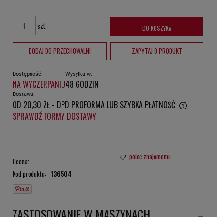
szt.
DO KOSZYKA
DODAJ DO PRZECHOWALNI
ZAPYTAJ O PRODUKT
Dostępność:
Wysyłka w:
NA WYCZERPANIU
48 GODZIN
Dostawa:
OD 20,30 ZŁ
- DPD PROFORMA LUB SZYBKA PŁATNOŚĆ
CENA NIE ZAWIERA EWENTUALNYCH KOSZTÓW PŁATNOŚCI
SPRAWDŹ FORMY DOSTAWY
poleć znajomemu
Ocena:
Kod produktu:
136504
ZASTOSOWANIE W MASZYNACH