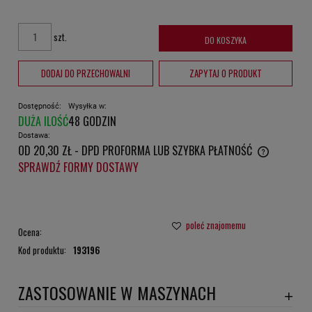
szt.
DO KOSZYKA
DODAJ DO PRZECHOWALNI
ZAPYTAJ O PRODUKT
Dostępność:
Wysyłka w:
DUŻA ILOŚĆ
48 GODZIN
Dostawa:
OD 20,30 ZŁ
- DPD PROFORMA LUB SZYBKA PŁATNOŚĆ
CENA NIE ZAWIERA EWENTUALNYCH KOSZTÓW PŁATNOŚCI
SPRAWDŹ FORMY DOSTAWY
poleć znajomemu
Ocena:
Kod produktu:
193196
ZASTOSOWANIE W MASZYNACH