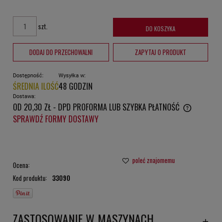
szt.
DO KOSZYKA
DODAJ DO PRZECHOWALNI
ZAPYTAJ O PRODUKT
Dostępność:
Wysyłka w:
ŚREDNIA ILOŚĆ
48 GODZIN
Dostawa:
OD 20,30 ZŁ
- DPD PROFORMA LUB SZYBKA PŁATNOŚĆ
CENA NIE ZAWIERA EWENTUALNYCH KOSZTÓW PŁATNOŚCI
SPRAWDŹ FORMY DOSTAWY
poleć znajomemu
Ocena:
Kod produktu:
33090
ZASTOSOWANIE W MASZYNACH