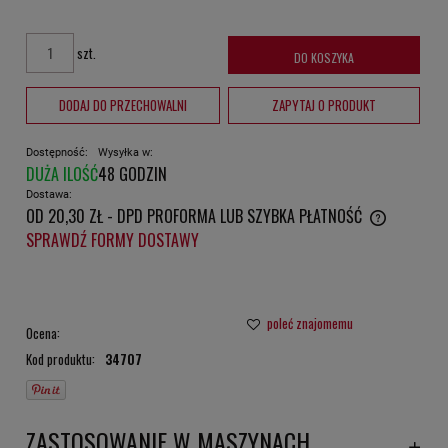
szt.
DO KOSZYKA
DODAJ DO PRZECHOWALNI
ZAPYTAJ O PRODUKT
Dostępność:
Wysyłka w:
DUŻA ILOŚĆ
48 GODZIN
Dostawa:
OD 20,30 ZŁ
- DPD PROFORMA LUB SZYBKA PŁATNOŚĆ
CENA NIE ZAWIERA EWENTUALNYCH KOSZTÓW PŁATNOŚCI
SPRAWDŹ FORMY DOSTAWY
poleć znajomemu
Ocena:
Kod produktu:
34707
ZASTOSOWANIE W MASZYNACH