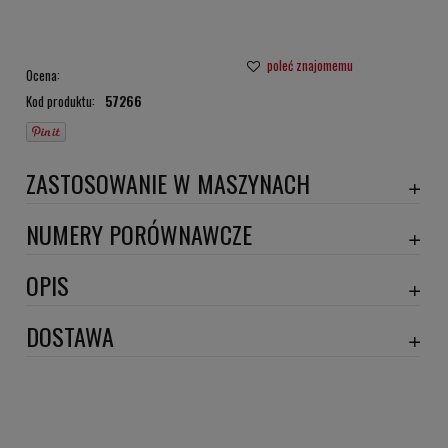
poleć znajomemu
Ocena:
Kod produktu:
57266
ZASTOSOWANIE W MASZYNACH
NUMERY PORÓWNAWCZE
OPIS
Wymiary:
DOSTAWA
ILOŚĆ ZAWORÓW PRZECIWZWR.: 1
Szerokość 1 [mm]: 97
Szerokość 2 [mm]: 95
Szerokość 3 [mm]: 74