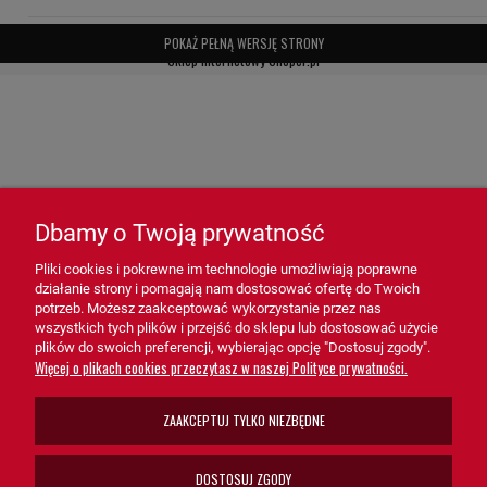
- Redukcja zużycia silnika i innych kluczowych komponentów.
POKAŻ PEŁNĄ WERSJĘ STRONY
- Wydłużenie żywotności oleju i zmniejszenie kosztów eksploatacji.
Sklep internetowy Shoper.pl
- Minimalizacja ryzyka awarii i przestojów.
Zastosowanie filtra T3139 HiFi FILTER:
- Silniki spalinowe – Zapewnia ochronę układów smarowania,
zwiększając efektywność i trwałość silnika.
Dbamy o Twoją prywatność
- Maszyny budowlane i rolnicze – Dedykowany do trudnych
Pliki cookies i pokrewne im technologie umożliwiają poprawne
warunków pracy, gdzie kluczowa jest czystość oleju.
działanie strony i pomagają nam dostosować ofertę do Twoich
potrzeb. Możesz zaakceptować wykorzystanie przez nas
- Pojazdy przemysłowe i osobowe – Idealny dla systemów
wszystkich tych plików i przejść do sklepu lub dostosować użycie
plików do swoich preferencji, wybierając opcję "Dostosuj zgody".
wymagających niezawodności i wysokiej wydajności.
Więcej o plikach cookies przeczytasz w naszej Polityce prywatności.
Filtr oleju T3139 HiFi FILTER
ZAAKCEPTUJ TYLKO NIEZBĘDNE
to niezastąpione rozwiązanie dla
układów smarowania. Dzięki swojej skuteczności, trwałości i łatwej
obsłudze, T3139 pomaga zapewnić optymalne warunki pracy
DOSTOSUJ ZGODY