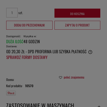
szt.
DO KOSZYKA
DODAJ DO PRZECHOWALNI
ZAPYTAJ O PRODUKT
Dostępność:
Wysyłka w:
DUŻA ILOŚĆ
48 GODZIN
Dostawa:
OD 20,30 ZŁ
- DPD PROFORMA LUB SZYBKA PŁATNOŚĆ
CENA NIE ZAWIERA EWENTUALNYCH KOSZTÓW PŁATNOŚCI
SPRAWDŹ FORMY DOSTAWY
poleć znajomemu
Ocena:
Kod produktu:
10570
ZASTOSOWANIE W MASZYNACH