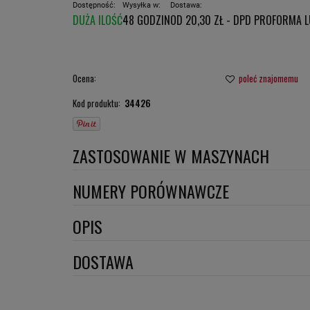
Dostępność:
Wysyłka w:
Dostawa:
DUŻA ILOŚĆ
48 GODZIN
OD 20,30 ZŁ
- DPD PROFORMA 
CENA NIE ZAWIERA E
PŁATNOŚCI
Ocena:
poleć znajomemu
Kod produktu:
34426
ZASTOSOWANIE W MASZYNACH
CASE
NUMERY PORÓWNAWCZE
CATERPILLAR
P55-0422
,
SO6080
,
OPIS
FIAT HITACHI
Wymiary:
DOSTAWA
FIAT KOBELCO
HITACHI
ILOŚĆ ZAWORÓW PRZECIWZWR.: 1
DPD proforma lub szybka płatność
(DPD standard)
ILOŚĆ ZAWORÓW BY-PASS: 1
HYUNDAI