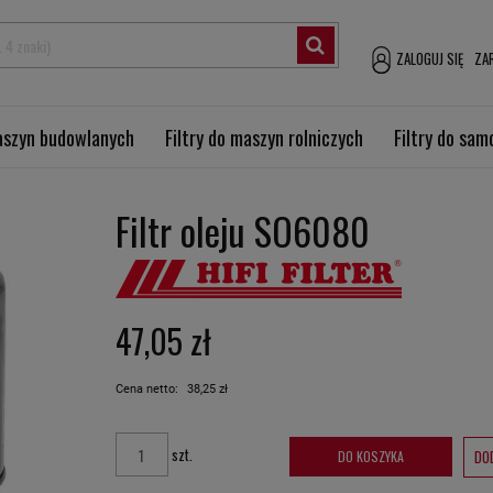
ZALOGUJ SIĘ
ZAR
maszyn budowlanych
Filtry do maszyn rolniczych
Filtry do sa
Filtr oleju SO6080
47,05 zł
Cena netto:
38,25 zł
szt.
DO
DO KOSZYKA