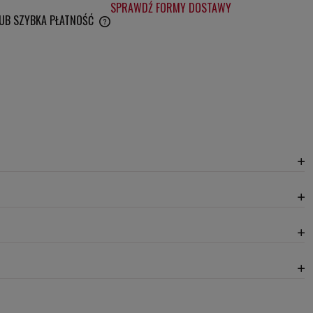
SPRAWDŹ FORMY DOSTAWY
LUB SZYBKA PŁATNOŚĆ
WENTUALNYCH KOSZTÓW
20,30 zł