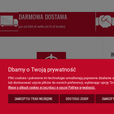
DARMOWA DOSTAWA
już od 500 zł netto (615 zł brutto)
I
R
Dbamy o Twoją prywatność
Ko
Pliki cookies i pokrewne im technologie umożliwiają poprawne działanie
Zw
lub dostosować użycie plików do swoich preferencji, wybierając opcję "Do
K
Więcej o plikach cookies przeczytasz w naszej Polityce prywatności.
F
ZAAKCEPTUJ TYLKO NIEZBĘDNE
DOSTOSUJ ZGODY
ZAAKCEPT
Po
sprzedaz@grupa-ath.pl
ul. Targowa 1A/4, 19-300 Ełk
K
(+48) 662 027 377
woj. warmińsko-mazurskie