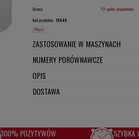
Ocena:
poleć znajomemu
Kod produktu:
19446
ZASTOSOWANIE W MASZYNACH
BOBCAT
NUMERY PORÓWNAWCZE
NEW HOLLAND
SO1726
,
OPIS
Wymiary:
DOSTAWA
Szerokość 1 [mm]: 90
Szerokość 2 [mm]: 87
Szerokość 3 [mm]: 59
GWINT 1: 2
Wysokość 1 [mm]: 123
100% POZYTYWÓW
SZYBKA 
Wysokość 2 [mm]: 107