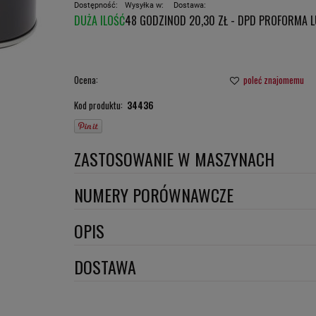
Dostępność:
Wysyłka w:
Dostawa:
DUŻA ILOŚĆ
48 GODZIN
OD 20,30 ZŁ
- DPD PROFORMA 
CENA NIE ZAWIERA E
PŁATNOŚCI
Ocena:
poleć znajomemu
Kod produktu:
34436
ZASTOSOWANIE W MASZYNACH
CASE
NUMERY PORÓWNAWCZE
FIAT HITACHI
SO11
,
OPIS
FURUKAWA
Wymiary:
DOSTAWA
HELI
HINO
Szerokość 1 [mm]: 112
DPD proforma lub szybka płatność
(DPD standard)
Szerokość 2 [mm]: 108
HITACHI