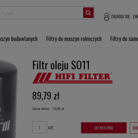
ZALOGUJ SIĘ
ZAR
maszyn budowlanych
Filtry do maszyn rolniczych
Filtry do sa
Filtr oleju SO11
89,79 zł
Cena netto:
73,00 zł
szt.
DO
DO KOSZYKA