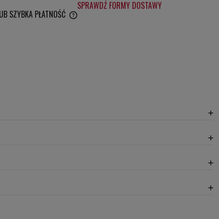
SPRAWDŹ FORMY DOSTAWY
LUB SZYBKA PŁATNOŚĆ
WENTUALNYCH KOSZTÓW
20,30 zł