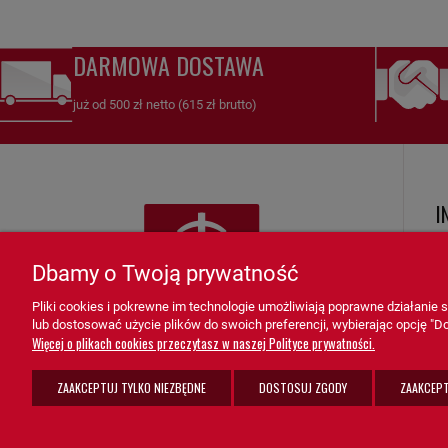
DARMOWA DOSTAWA
już od 500 zł netto (615 zł brutto)
I
R
Dbamy o Twoją prywatność
Ko
Pliki cookies i pokrewne im technologie umożliwiają poprawne działanie
Zw
lub dostosować użycie plików do swoich preferencji, wybierając opcję "Do
K
Więcej o plikach cookies przeczytasz w naszej Polityce prywatności.
F
ZAAKCEPTUJ TYLKO NIEZBĘDNE
DOSTOSUJ ZGODY
ZAAKCEPT
Po
sprzedaz@grupa-ath.pl
ul. Targowa 1A/4, 19-300 Ełk
K
(+48) 662 027 377
woj. warmińsko-mazurskie