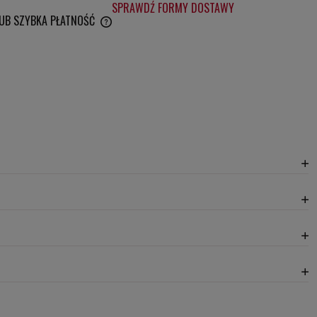
SPRAWDŹ FORMY DOSTAWY
LUB SZYBKA PŁATNOŚĆ
WENTUALNYCH KOSZTÓW
20,30 zł