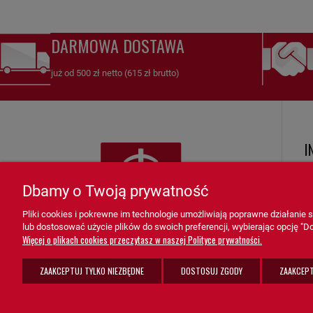
DARMOWA DOSTAWA
już od 500 zł netto (615 zł brutto)
I
R
Dbamy o Twoją prywatność
Ko
Pliki cookies i pokrewne im technologie umożliwiają poprawne działanie
Zw
lub dostosować użycie plików do swoich preferencji, wybierając opcję "Do
K
Więcej o plikach cookies przeczytasz w naszej Polityce prywatności.
F
ZAAKCEPTUJ TYLKO NIEZBĘDNE
DOSTOSUJ ZGODY
ZAAKCEPT
Po
sprzedaz@grupa-ath.pl
ul. Targowa 1A/4, 19-300 Ełk
K
(+48) 662 027 377
woj. warmińsko-mazurskie