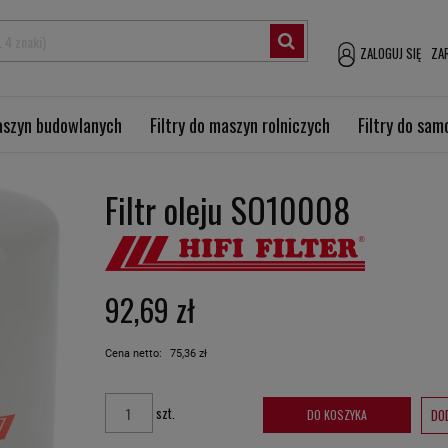
ZALOGUJ SIĘ
ZAR
maszyn budowlanych
Filtry do maszyn rolniczych
Filtry do sa
Filtr oleju SO10008
92,69 zł
Cena netto:
75,36 zł
szt.
DO
DO KOSZYKA