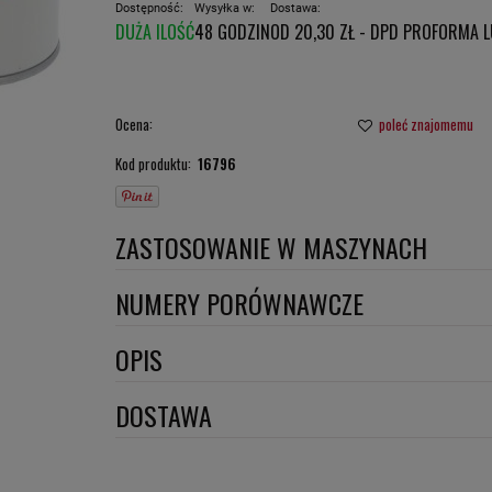
Dostępność:
Wysyłka w:
Dostawa:
DUŻA ILOŚĆ
48 GODZIN
OD 20,30 ZŁ
- DPD PROFORMA 
CENA NIE ZAWIERA E
PŁATNOŚCI
Ocena:
poleć znajomemu
Kod produktu:
16796
ZASTOSOWANIE W MASZYNACH
AMMANN
NUMERY PORÓWNAWCZE
BMC
53100244
,
SO10008
,
OPIS
CASE
Wymiary:
DOSTAWA
CHALLENGER
CHENG GONG
Szerokość 1 [mm]: 94
DPD proforma lub szybka płatność
(DPD standard)
Szerokość 2 [mm]: 93
DOOSAN DAEWOO