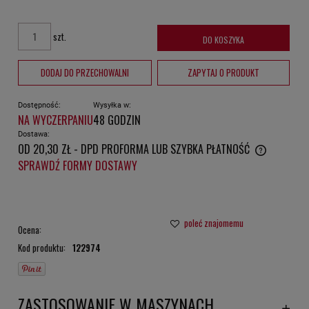
szt.
DO KOSZYKA
DODAJ DO PRZECHOWALNI
ZAPYTAJ O PRODUKT
Dostępność:
Wysyłka w:
NA WYCZERPANIU
48 GODZIN
Dostawa:
OD 20,30 ZŁ
- DPD PROFORMA LUB SZYBKA PŁATNOŚĆ
CENA NIE ZAWIERA EWENTUALNYCH KOSZTÓW PŁATNOŚCI
SPRAWDŹ FORMY DOSTAWY
poleć znajomemu
Ocena:
Kod produktu:
122974
ZASTOSOWANIE W MASZYNACH