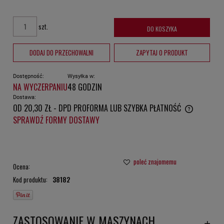
szt.
DO KOSZYKA
DODAJ DO PRZECHOWALNI
ZAPYTAJ O PRODUKT
Dostępność:
Wysyłka w:
NA WYCZERPANIU
48 GODZIN
Dostawa:
OD 20,30 ZŁ
- DPD PROFORMA LUB SZYBKA PŁATNOŚĆ
CENA NIE ZAWIERA EWENTUALNYCH KOSZTÓW PŁATNOŚCI
SPRAWDŹ FORMY DOSTAWY
poleć znajomemu
Ocena:
Kod produktu:
38182
ZASTOSOWANIE W MASZYNACH