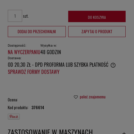
szt.
DO KOSZYKA
DODAJ DO PRZECHOWALNI
ZAPYTAJ O PRODUKT
Dostępność:
Wysyłka w:
NA WYCZERPANIU
48 GODZIN
Dostawa:
OD 20,30 ZŁ
- DPD PROFORMA LUB SZYBKA PŁATNOŚĆ
CENA NIE ZAWIERA EWENTUALNYCH KOSZTÓW PŁATNOŚCI
SPRAWDŹ FORMY DOSTAWY
poleć znajomemu
Ocena:
Kod produktu:
376614
ZASTOSOWANIE W MASZYNACH