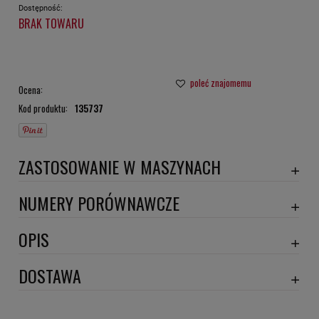
Dostępność:
BRAK TOWARU
poleć znajomemu
Ocena:
Kod produktu:
135737
ZASTOSOWANIE W MASZYNACH
TAKEUCHI
NUMERY PORÓWNAWCZE
SC80115
,
OPIS
Wymiary:
DOSTAWA
Szerokość 1 [mm]: 125
Szerokość 2 [mm]: 90