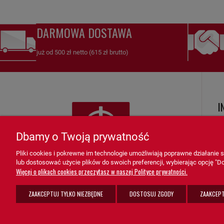
DARMOWA DOSTAWA
już od 500 zł netto (615 zł brutto)
I
R
Dbamy o Twoją prywatność
Ko
Pliki cookies i pokrewne im technologie umożliwiają poprawne działanie
Zw
lub dostosować użycie plików do swoich preferencji, wybierając opcję "Do
K
Więcej o plikach cookies przeczytasz w naszej Polityce prywatności.
F
ZAAKCEPTUJ TYLKO NIEZBĘDNE
DOSTOSUJ ZGODY
ZAAKCEPT
Po
sprzedaz@grupa-ath.pl
ul. Targowa 1A/4, 19-300 Ełk
K
(+48) 662 027 377
woj. warmińsko-mazurskie