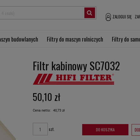
ZALOGUJ SIĘ
ZAR
maszyn budowlanych
Filtry do maszyn rolniczych
Filtry do sa
Filtr kabinowy SC7032
50,10 zł
Cena netto:
40,73 zł
szt.
DO
DO KOSZYKA