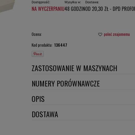
Dostępność:
Wysyłka w:
Dostawa:
NA WYCZERPANIU
48 GODZIN
OD 20,30 ZŁ
- DPD PROFO
CENA NIE ZAW
PŁATNOŚCI
Ocena:
poleć znajomemu
Kod produktu:
136447
ZASTOSOWANIE W MASZYNACH
ALFA ROMEO
NUMERY PORÓWNAWCZE
TESMEC
SC7032
,
OPIS
Wymiary:
DOSTAWA
Szerokość 1 [mm]: 214
DPD proforma lub szybka płatność
(DPD standard)
Szerokość 2 [mm]: 200