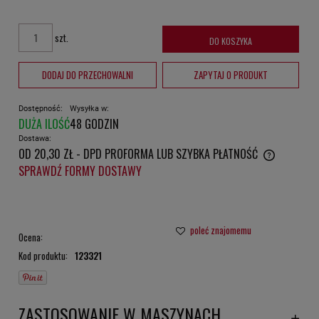
szt.
DO KOSZYKA
DODAJ DO PRZECHOWALNI
ZAPYTAJ O PRODUKT
Dostępność:
Wysyłka w:
DUŻA ILOŚĆ
48 GODZIN
Dostawa:
OD 20,30 ZŁ
- DPD PROFORMA LUB SZYBKA PŁATNOŚĆ
CENA NIE ZAWIERA EWENTUALNYCH KOSZTÓW PŁATNOŚCI
SPRAWDŹ FORMY DOSTAWY
poleć znajomemu
Ocena:
Kod produktu:
123321
ZASTOSOWANIE W MASZYNACH