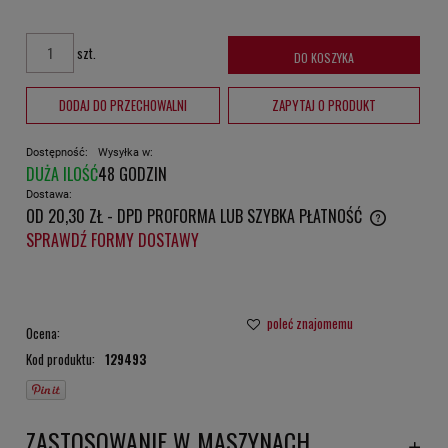
szt.
DO KOSZYKA
DODAJ DO PRZECHOWALNI
ZAPYTAJ O PRODUKT
Dostępność:
Wysyłka w:
DUŻA ILOŚĆ
48 GODZIN
Dostawa:
OD 20,30 ZŁ
- DPD PROFORMA LUB SZYBKA PŁATNOŚĆ
CENA NIE ZAWIERA EWENTUALNYCH KOSZTÓW PŁATNOŚCI
SPRAWDŹ FORMY DOSTAWY
poleć znajomemu
Ocena:
Kod produktu:
129493
ZASTOSOWANIE W MASZYNACH