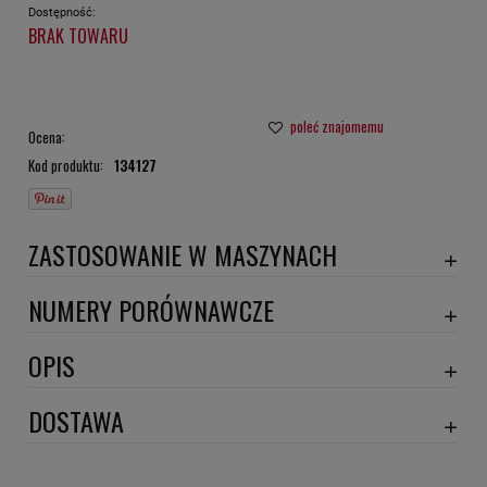
Dostępność:
BRAK TOWARU
poleć znajomemu
Ocena:
Kod produktu:
134127
ZASTOSOWANIE W MASZYNACH
TRANS ELEKTRO
NUMERY PORÓWNAWCZE
SC40102CAG
,
OPIS
Wymiary:
DOSTAWA
Szerokość 1 [mm]: 599
Szerokość 2 [mm]: 394