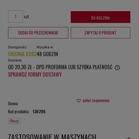
szt.
DO KOSZYKA
DODAJ DO PRZECHOWALNI
ZAPYTAJ O PRODUKT
Dostępność:
Wysyłka w:
ŚREDNIA ILOŚĆ
48 GODZIN
Dostawa:
OD 20,30 ZŁ
- DPD PROFORMA LUB SZYBKA PŁATNOŚĆ
CENA NIE ZAWIERA EWENTUALNYCH KOSZTÓW PŁATNOŚCI
SPRAWDŹ FORMY DOSTAWY
poleć znajomemu
Ocena:
Kod produktu:
136296
ZASTOSOWANIE W MASZYNACH