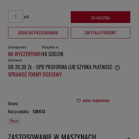
szt.
DO KOSZYKA
DODAJ DO PRZECHOWALNI
ZAPYTAJ O PRODUKT
Dostępność:
Wysyłka w:
NA WYCZERPANIU
48 GODZIN
Dostawa:
OD 20,30 ZŁ
- DPD PROFORMA LUB SZYBKA PŁATNOŚĆ
CENA NIE ZAWIERA EWENTUALNYCH KOSZTÓW PŁATNOŚCI
SPRAWDŹ FORMY DOSTAWY
poleć znajomemu
Ocena:
Kod produktu:
136613
ZASTOSOWANIE W MASZYNACH