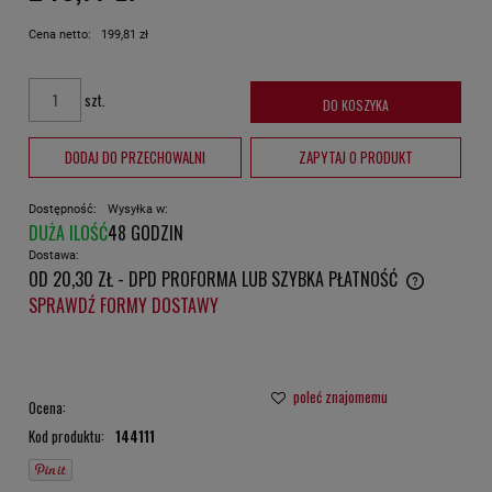
Cena netto:
199,81 zł
szt.
DO KOSZYKA
DODAJ DO PRZECHOWALNI
ZAPYTAJ O PRODUKT
Dostępność:
Wysyłka w:
DUŻA ILOŚĆ
48 GODZIN
Dostawa:
OD 20,30 ZŁ
- DPD PROFORMA LUB SZYBKA PŁATNOŚĆ
CENA NIE ZAWIERA EWENTUALNYCH KOSZTÓW PŁATNOŚCI
SPRAWDŹ FORMY DOSTAWY
poleć znajomemu
Ocena:
Kod produktu:
144111