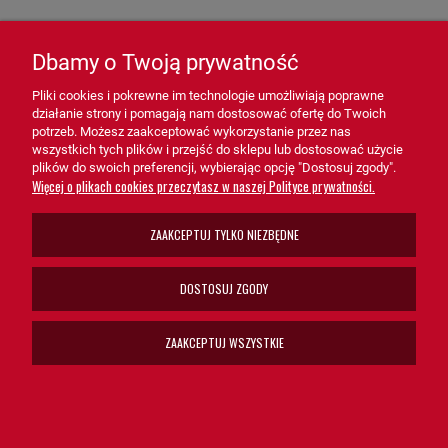
Zastosowanie filtra SH52246 HiFi FILTER:
Dbamy o Twoją prywatność
- Skrzynie biegów w pojazdach osobowych i dostawczych –
Zapewnia optymalne działanie układu hydraulicznego.
Pliki cookies i pokrewne im technologie umożliwiają poprawne
działanie strony i pomagają nam dostosować ofertę do Twoich
potrzeb. Możesz zaakceptować wykorzystanie przez nas
- Maszyny budowlane i rolnicze – Chroni kluczowe mechanizmy
wszystkich tych plików i przejść do sklepu lub dostosować użycie
pracujące w trudnych warunkach.
plików do swoich preferencji, wybierając opcję "Dostosuj zgody".
Więcej o plikach cookies przeczytasz w naszej Polityce prywatności.
- Pojazdy przemysłowe – Dedykowany do systemów
wymagających wysokiej wydajności i niezawodności.
ZAAKCEPTUJ TYLKO NIEZBĘDNE
Filtr hydrauliczny skrzyni biegow SH52246 HiFi FILTER
to
DOSTOSUJ ZGODY
niezastąpione rozwiązanie dla systemów hydraulicznych skrzyni
biegów. Dzięki zaawansowanej konstrukcji, skutecznej filtracji i
ZAAKCEPTUJ WSZYSTKIE
łatwej obsłudze, SH52246 wspiera prawidłowe funkcjonowanie
oraz minimalizuje ryzyko kosztownych awarii.
Wybierz filtr hydrauliczny skrzyni biegów SH52246 HiFi FILTER, aby
zapewnić niezawodność i długą żywotność swoich systemów!