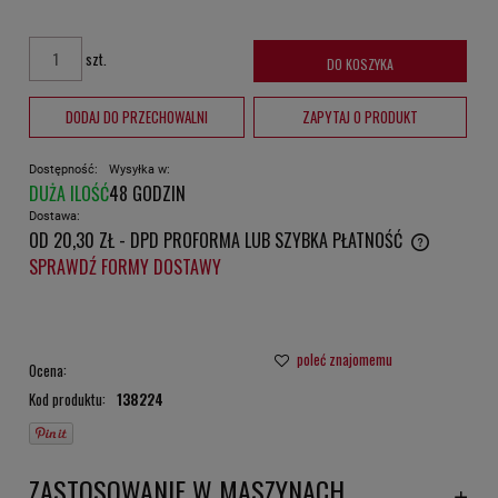
szt.
DO KOSZYKA
DODAJ DO PRZECHOWALNI
ZAPYTAJ O PRODUKT
Dostępność:
Wysyłka w:
DUŻA ILOŚĆ
48 GODZIN
Dostawa:
OD 20,30 ZŁ
- DPD PROFORMA LUB SZYBKA PŁATNOŚĆ
CENA NIE ZAWIERA EWENTUALNYCH KOSZTÓW PŁATNOŚCI
SPRAWDŹ FORMY DOSTAWY
poleć znajomemu
Ocena:
Kod produktu:
138224
ZASTOSOWANIE W MASZYNACH