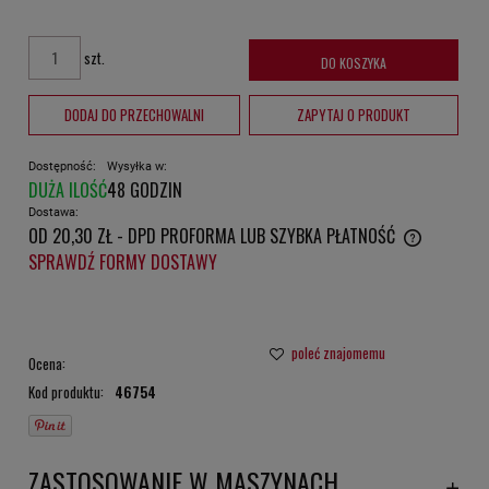
szt.
DO KOSZYKA
DODAJ DO PRZECHOWALNI
ZAPYTAJ O PRODUKT
Dostępność:
Wysyłka w:
DUŻA ILOŚĆ
48 GODZIN
Dostawa:
OD 20,30 ZŁ
- DPD PROFORMA LUB SZYBKA PŁATNOŚĆ
CENA NIE ZAWIERA EWENTUALNYCH KOSZTÓW PŁATNOŚCI
SPRAWDŹ FORMY DOSTAWY
poleć znajomemu
Ocena:
Kod produktu:
46754
ZASTOSOWANIE W MASZYNACH