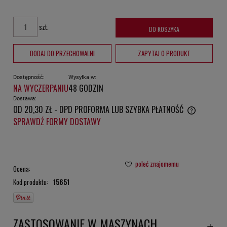
szt.
DO KOSZYKA
DODAJ DO PRZECHOWALNI
ZAPYTAJ O PRODUKT
Dostępność:
Wysyłka w:
NA WYCZERPANIU
48 GODZIN
Dostawa:
OD 20,30 ZŁ
- DPD PROFORMA LUB SZYBKA PŁATNOŚĆ
CENA NIE ZAWIERA EWENTUALNYCH KOSZTÓW PŁATNOŚCI
SPRAWDŹ FORMY DOSTAWY
poleć znajomemu
Ocena:
Kod produktu:
15651
ZASTOSOWANIE W MASZYNACH