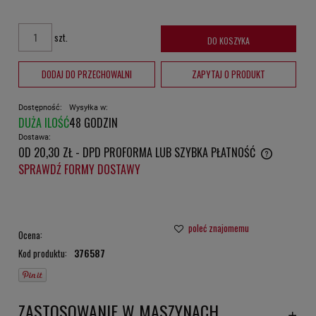
szt.
DO KOSZYKA
DODAJ DO PRZECHOWALNI
ZAPYTAJ O PRODUKT
Dostępność:
Wysyłka w:
DUŻA ILOŚĆ
48 GODZIN
Dostawa:
OD 20,30 ZŁ
- DPD PROFORMA LUB SZYBKA PŁATNOŚĆ
CENA NIE ZAWIERA EWENTUALNYCH KOSZTÓW PŁATNOŚCI
SPRAWDŹ FORMY DOSTAWY
poleć znajomemu
Ocena:
Kod produktu:
376587
ZASTOSOWANIE W MASZYNACH