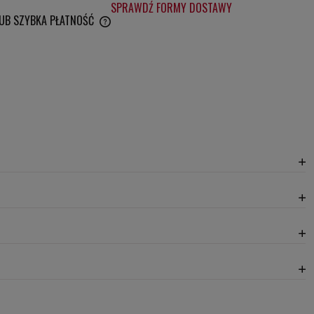
SPRAWDŹ FORMY DOSTAWY
LUB SZYBKA PŁATNOŚĆ
WENTUALNYCH KOSZTÓW
20,30 zł