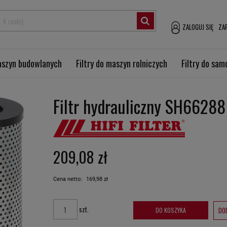
ZALOGUJ SIĘ
ZAR
maszyn budowlanych
Filtry do maszyn rolniczych
Filtry do sa
Filtr hydrauliczny SH66288
209,08 zł
Cena netto:
169,98 zł
szt.
DO
DO KOSZYKA