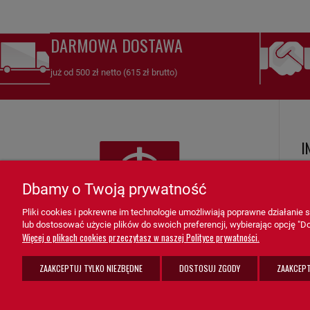
DARMOWA DOSTAWA
już od 500 zł netto (615 zł brutto)
I
R
Dbamy o Twoją prywatność
Ko
Pliki cookies i pokrewne im technologie umożliwiają poprawne działanie
Zw
lub dostosować użycie plików do swoich preferencji, wybierając opcję "Do
K
Więcej o plikach cookies przeczytasz w naszej Polityce prywatności.
F
ZAAKCEPTUJ TYLKO NIEZBĘDNE
DOSTOSUJ ZGODY
ZAAKCEPT
Po
sprzedaz@grupa-ath.pl
ul. Targowa 1A/4, 19-300 Ełk
K
(+48) 662 027 377
woj. warmińsko-mazurskie