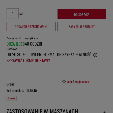
szt.
DO KOSZYKA
DODAJ DO PRZECHOWALNI
ZAPYTAJ O PRODUKT
Dostępność:
Wysyłka w:
DUŻA ILOŚĆ
48 GODZIN
Dostawa:
OD 20,30 ZŁ
- DPD PROFORMA LUB SZYBKA PŁATNOŚĆ
CENA NIE ZAWIERA EWENTUALNYCH KOSZTÓW PŁATNOŚCI
SPRAWDŹ FORMY DOSTAWY
poleć znajomemu
Ocena:
Kod produktu:
140419
ZASTOSOWANIE W MASZYNACH