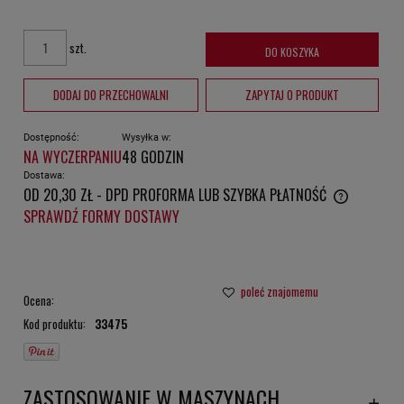
szt.
DO KOSZYKA
DODAJ DO PRZECHOWALNI
ZAPYTAJ O PRODUKT
Dostępność:
Wysyłka w:
NA WYCZERPANIU
48 GODZIN
Dostawa:
OD 20,30 ZŁ
- DPD PROFORMA LUB SZYBKA PŁATNOŚĆ
CENA NIE ZAWIERA EWENTUALNYCH KOSZTÓW PŁATNOŚCI
SPRAWDŹ FORMY DOSTAWY
poleć znajomemu
Ocena:
Kod produktu:
33475
ZASTOSOWANIE W MASZYNACH