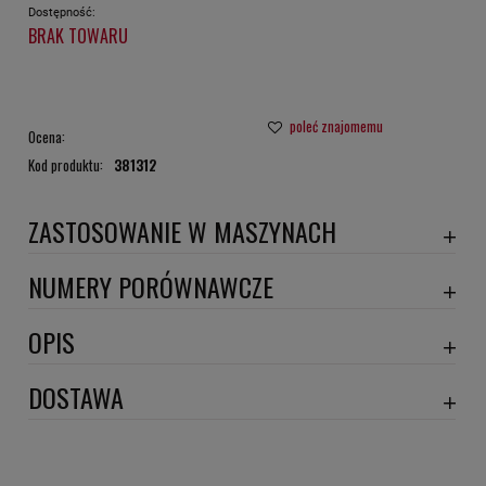
Dostępność:
BRAK TOWARU
poleć znajomemu
Ocena:
Kod produktu:
381312
ZASTOSOWANIE W MASZYNACH
NISSAN
NUMERY PORÓWNAWCZE
BE3220
,
OPIS
Wymiary:
DOSTAWA
Numery porównawcze: