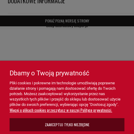
DODATKOWE INFORMACJE
Zastosowanie filtra BE3220 HiFi FILTER:
- Pojazdy osobowe – Skutecznie chroni układ paliwowy przed
POKAŻ PEŁNĄ WERSJĘ STRONY
zanieczyszczeniami, zapewniając płynną pracę silnika.
Sklep internetowy Shoper.pl
- Maszyny rolnicze i budowlane – Dedykowany do urządzeń
wymagających niezawodnej filtracji benzyny.
- Urządzenia przemysłowe – Idealny dla systemów, gdzie czystość
paliwa wpływa na wydajność pracy.
Dbamy o Twoją prywatność
Filtr benzyny BE3220 HiFi FILTER
to niezastąpione rozwiązanie dla
Pliki cookies i pokrewne im technologie umożliwiają poprawne
systemów wymagających skutecznej filtracji benzyny. Dzięki
działanie strony i pomagają nam dostosować ofertę do Twoich
zaawansowanej konstrukcji, wysokiej wydajności i łatwej obsłudze,
potrzeb. Możesz zaakceptować wykorzystanie przez nas
filtr BE3220 wspiera prawidłowe funkcjonowanie silnika,
wszystkich tych plików i przejść do sklepu lub dostosować użycie
plików do swoich preferencji, wybierając opcję "Dostosuj zgody".
minimalizując ryzyko awarii i przedłużając żywotność pojazdów.
Więcej o plikach cookies przeczytasz w naszej Polityce prywatności.
Wybierz filtr benzyny BE3220 HiFi FILTER, aby zapewnić
niezawodność i optymalną ochronę układu paliwowego!
ZAAKCEPTUJ TYLKO NIEZBĘDNE