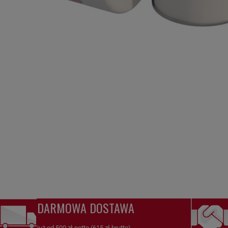
DARMOWA DOSTAWA
już od 500 zł netto (615 zł brutto)