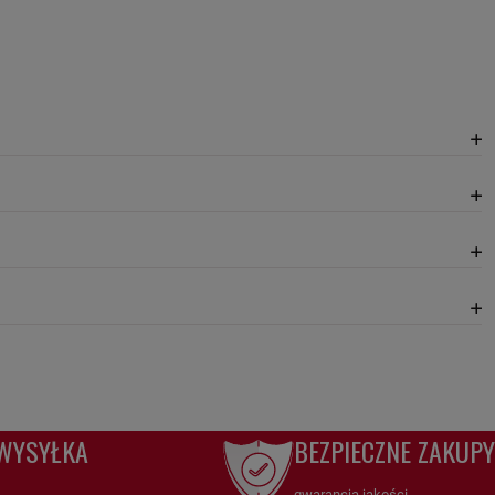
WYSYŁKA
BEZPIECZNE ZAKUPY
teczna filtracja benzyny
gwarancja jakości