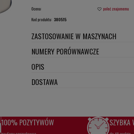
Ocena:
poleć znajomemu
Kod produktu:
380515
ZASTOSOWANIE W MASZYNACH
TOYOTA 4X4
NUMERY PORÓWNAWCZE
BE1159
,
OPIS
Wymiary:
DOSTAWA
Numery porównawcze:
BE1159
,
100% POZYTYWÓW
SZYBKA 
BE1159
Filtr benzyny
HiFi FILTER – Niezawodna ochrona i sku
zaufany sprzedawca
do 48 godzin