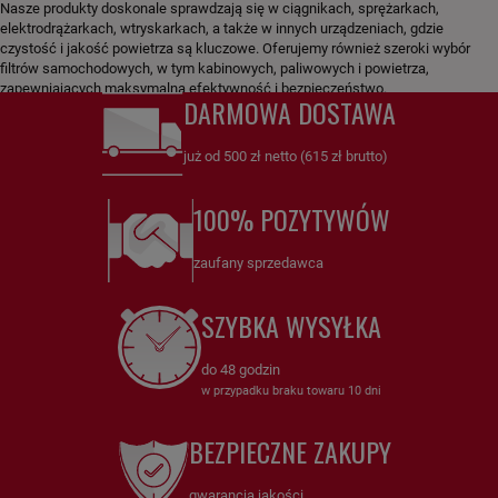
Nasze produkty doskonale sprawdzają się w ciągnikach, sprężarkach,
elektrodrążarkach, wtryskarkach, a także w innych urządzeniach, gdzie
czystość i jakość powietrza są kluczowe. Oferujemy również szeroki wybór
filtrów samochodowych, w tym kabinowych, paliwowych i powietrza,
zapewniających maksymalną efektywność i bezpieczeństwo.
DARMOWA DOSTAWA
już od 500 zł netto (615 zł brutto)
100% POZYTYWÓW
zaufany sprzedawca
SZYBKA WYSYŁKA
do 48 godzin
w przypadku braku towaru 10 dni
BEZPIECZNE ZAKUPY
gwarancja jakości