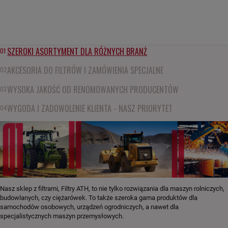
SZEROKI ASORTYMENT DLA RÓŻNYCH BRANŻ
01
AKCESORIA DO FILTRÓW I ZAMÓWIENIA SPECJALNE
02
WYSOKA JAKOŚĆ OD RENOMOWANYCH PRODUCENTÓW
03
WYGODA I ZADOWOLENIE KLIENTA - NASZ PRIORYTET
04
Nasz sklep z filtrami, Filtry ATH, to nie tylko rozwiązania dla maszyn rolniczych,
budowlanych, czy ciężarówek. To także szeroka gama produktów dla
samochodów osobowych, urządzeń ogrodniczych, a nawet dla
specjalistycznych maszyn przemysłowych.