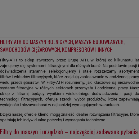
FILTRY ATH DO MASZYN ROLNICZYCH, MASZYN BUDOWLANYCH,
SAMOCHODÓW CIĘŻAROWYCH, KOMPRESORÓW I INNYCH
Filtry-ATH to sklep stworzony przez Grupę ATH, w której od kilkunastu lat
zajmujemy się systemami filtracyjnymi dla różnych branż. Na podstawie pasji i
doświadczenia starannie selekcjonujemy i stale rozszerzamy asortyment
filtrów i wkładów filtracyjnych, które znajdują zastosowanie w codziennej pracy
wielu przedsiębiorstw. W Filtry-ATH rozumiemy, jak kluczowe są niezawodne
systemy filtracyjne w różnych sektorach przemysłu i codziennej pracy. Nasz
sklep z filtrami, będący wynikiem wieloletniego doświadczenia i pasji do
technologii filtracyjnych, oferuje szeroki wybór produktów, które zapewniają
wydajność i niezawodność w najbardziej wymagających warunkach.
Dzięki naszej ofercie klienci mogą znaleźć idealne rozwiązania filtracyjne, które
spełniają ich indywidualne potrzeby i wymagania techniczne.
Filtry do maszyn i urządzeń – najczęściej zadawane pytania