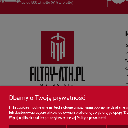
już od 500 zł netto (615 zł brutto)
I
R
Ko
Zw
K
F
Po
sprzedaz@grupa-ath.pl
ul. Targowa 1A/4, 19-300 Ełk
K
(+48) 662 027 377
woj. warmińsko-mazurskie
Dbamy o Twoją prywatność
Pliki cookies i pokrewne im technologie umożliwiają poprawne działanie
lub dostosować użycie plików do swoich preferencji, wybierając opcję "Do
Więcej o plikach cookies przeczytasz w naszej Polityce prywatności.