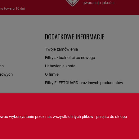
gwarancja jakości
ku towaru 10 dni
DODATKOWE INFORMACJE
Twoje zamówienia
Filtry aktualności co nowego
ch
Ustawienia konta
arowych
O firmie
Filtry FLEETGUARD oraz innych producentów
wać wykorzystanie przez nas wszystkich tych plików i przejść do sklepu