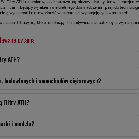
 W Filtry-ATH rozumiemy, jak kluczowe są niezawodne systemy filtracyjne w
 z filtrami, będący wynikiem wieloletniego doświadczenia i pasji do technologii
pewniają wydajność i niezawodność w najbardziej wymagających warunkach.
wiązania filtracyjne, które spełniają ich indywidualne potrzeby i wymagania
adawane pytania
ltry ATH?
ych, budowlanych i samochodów ciężarowych?
ą Filtry ATH?
arki i modelu?