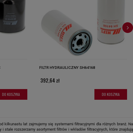
C
FILTR HYDRAULICZNY SH64168
392,64 zł
DO KOSZYKA
DO KOSZYKA
od kilkunastu lat zajmujemy się systemami filtracyjnymi dla różnych branż. Na
i stale rozszerzamy asortyment filtrów i wkładów filtracyjnych, które znajdują