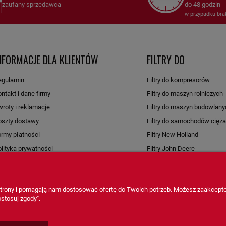
zaufany sprzedawca
do 48 godzin
w przypadku bra
NFORMACJE DLA KLIENTÓW
FILTRY DO
egulamin
Filtry do kompresorów
ntakt i dane firmy
Filtry do maszyn rolniczych
roty i reklamacje
Filtry do maszyn budowlany
oszty dostawy
Filtry do samochodów cięż
ormy płatności
Filtry New Holland
lityka prywatności
Filtry John Deere
ontakt
Filtry inne
Wszystkie filtry
 strony i pomagają nam dostosować ofertę do Twoich potrzeb. Możesz zaakcepto
Sklep internetowy Shoper.pl
stosuj zgody".