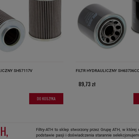
LICZNY SH57117V
FILTR HYDRAULICZNY SH63736C
89,73 zł
DO KOSZYKA
H,
Filtry-ATH to sklep stworzony przez Grupę ATH, w której 
podstawie pasji i doświadczenia starannie selekcjonujemy 