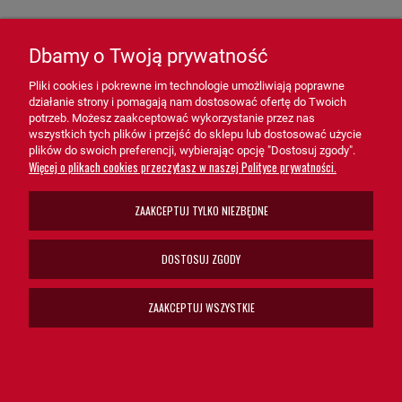
- Systemy pneumatyczne w przemyśle – Ochrona przed
zanieczyszczeniami, które mogą wpływać na wydajność i
Dbamy o Twoją prywatność
niezawodność działania.
Pliki cookies i pokrewne im technologie umożliwiają poprawne
- Maszyny budowlane i rolnicze – Dedykowany dla urządzeń
działanie strony i pomagają nam dostosować ofertę do Twoich
wymagających czystego powietrza w trudnych warunkach pracy.
potrzeb. Możesz zaakceptować wykorzystanie przez nas
wszystkich tych plików i przejść do sklepu lub dostosować użycie
plików do swoich preferencji, wybierając opcję "Dostosuj zgody".
- Sprężarki i systemy olejowe – Idealny do zastosowań, gdzie
Więcej o plikach cookies przeczytasz w naszej Polityce prywatności.
separacja oleju ma kluczowe znaczenie dla efektywności.
ZAAKCEPTUJ TYLKO NIEZBĘDNE
Separator powietrze olej OT2036 HiFi FILTER
to niezbędne
rozwiązanie dla systemów pneumatycznych i olejowych. Dzięki
DOSTOSUJ ZGODY
swojej zaawansowanej konstrukcji, niezawodności i łatwości
obsługi, separator OT2036 wspiera prawidłowe funkcjonowanie
ZAAKCEPTUJ WSZYSTKIE
urządzeń, minimalizując ryzyko awarii i zwiększając ich trwałość.
Wybierz separator powietrze-olej OT2036 HiFi FILTER, aby
zapewnić czystość powietrza i optymalną ochronę swoich
systemów!