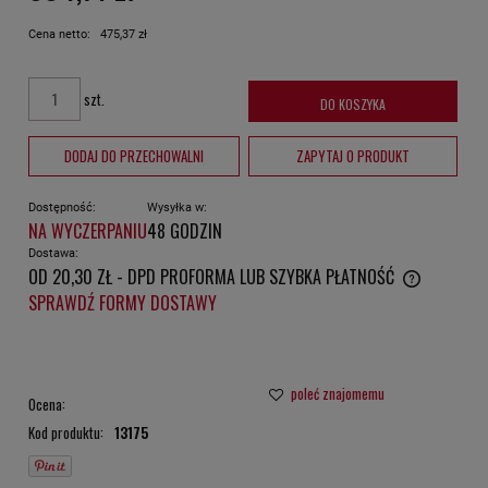
Cena netto:
475,37 zł
szt.
DO KOSZYKA
DODAJ DO PRZECHOWALNI
ZAPYTAJ O PRODUKT
Dostępność:
Wysyłka w:
NA WYCZERPANIU
48 GODZIN
Dostawa:
OD 20,30 ZŁ
- DPD PROFORMA LUB SZYBKA PŁATNOŚĆ
CENA NIE ZAWIERA EWENTUALNYCH KOSZTÓW PŁATNOŚCI
SPRAWDŹ FORMY DOSTAWY
poleć znajomemu
Ocena:
Kod produktu:
13175