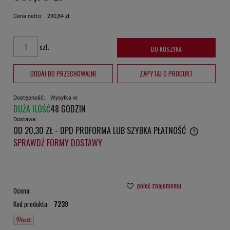
Cena netto:
290,84 zł
szt.
DO KOSZYKA
DODAJ DO PRZECHOWALNI
ZAPYTAJ O PRODUKT
Dostępność:
Wysyłka w:
DUŻA ILOŚĆ
48 GODZIN
Dostawa:
OD 20,30 ZŁ
- DPD PROFORMA LUB SZYBKA PŁATNOŚĆ
CENA NIE ZAWIERA EWENTUALNYCH KOSZTÓW PŁATNOŚCI
SPRAWDŹ FORMY DOSTAWY
poleć znajomemu
Ocena:
Kod produktu:
7239