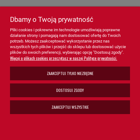
- Systemy pneumatyczne w przemyśle – Ochrona przed
zanieczyszczeniami, które mogą wpływać na wydajność i
Dbamy o Twoją prywatność
niezawodność działania.
Pliki cookies i pokrewne im technologie umożliwiają poprawne
- Maszyny budowlane i rolnicze – Dedykowany dla urządzeń
działanie strony i pomagają nam dostosować ofertę do Twoich
wymagających czystego powietrza w trudnych warunkach pracy.
potrzeb. Możesz zaakceptować wykorzystanie przez nas
wszystkich tych plików i przejść do sklepu lub dostosować użycie
plików do swoich preferencji, wybierając opcję "Dostosuj zgody".
- Sprężarki i systemy olejowe – Idealny do zastosowań, gdzie
Więcej o plikach cookies przeczytasz w naszej Polityce prywatności.
separacja oleju ma kluczowe znaczenie dla efektywności.
ZAAKCEPTUJ TYLKO NIEZBĘDNE
Separator powietrze olej OS5049 HiFi FILTER
to niezbędne
rozwiązanie dla systemów pneumatycznych i olejowych. Dzięki
DOSTOSUJ ZGODY
swojej zaawansowanej konstrukcji, niezawodności i łatwości
obsługi, separator OS5049 wspiera prawidłowe funkcjonowanie
ZAAKCEPTUJ WSZYSTKIE
urządzeń, minimalizując ryzyko awarii i zwiększając ich trwałość.
Wybierz separator powietrze-olej OS5049 HiFi FILTER, aby
zapewnić czystość powietrza i optymalną ochronę swoich
systemów!