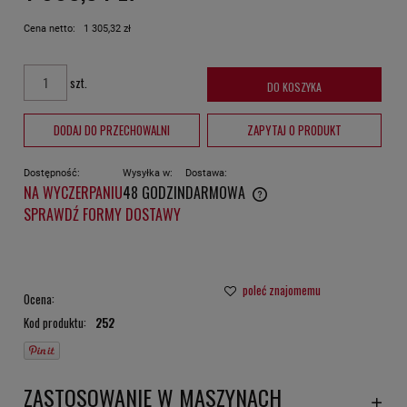
Cena netto:
1 305,32 zł
szt.
DO KOSZYKA
DODAJ DO PRZECHOWALNI
ZAPYTAJ O PRODUKT
Dostępność:
Wysyłka w:
Dostawa:
NA WYCZERPANIU
48 GODZIN
DARMOWA
CENA NIE ZAWIERA EWENTUALNYCH KOSZTÓW PŁATNOŚCI
SPRAWDŹ FORMY DOSTAWY
poleć znajomemu
Ocena:
Kod produktu:
252
ZASTOSOWANIE W MASZYNACH