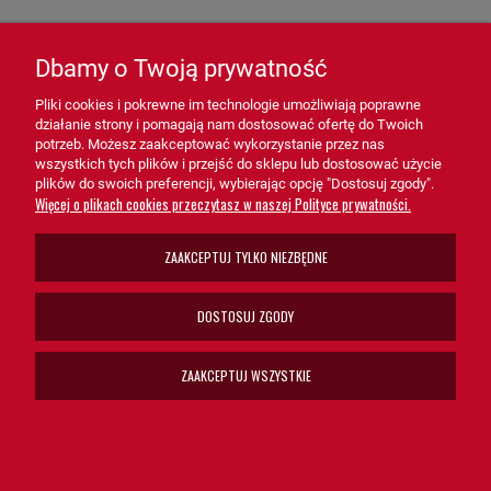
- Układy wentylacyjne i klimatyzacyjne – Gwarancja czystego
powietrza w systemach przemysłowych i komercyjnych.
Dbamy o Twoją prywatność
- Maszyny budowlane i rolnicze – Ochrona silników i systemów
powietrznych w trudnych warunkach pracy.
Pliki cookies i pokrewne im technologie umożliwiają poprawne
działanie strony i pomagają nam dostosować ofertę do Twoich
- Systemy technologiczne – Idealny dla aplikacji, gdzie czystość
potrzeb. Możesz zaakceptować wykorzystanie przez nas
wszystkich tych plików i przejść do sklepu lub dostosować użycie
powietrza wpływa na wydajność i trwałość procesów.
plików do swoich preferencji, wybierając opcję "Dostosuj zgody".
Więcej o plikach cookies przeczytasz w naszej Polityce prywatności.
Filtr powietrza - główny SA11565 HiFi FILTER
to niezastąpione
ZAAKCEPTUJ TYLKO NIEZBĘDNE
rozwiązanie dla systemów wymagających czystego powietrza.
Dzięki swojej zaawansowanej konstrukcji, wysokiej wydajności i
łatwej obsłudze, filtr SA11565 wspiera prawidłowe funkcjonowanie
DOSTOSUJ ZGODY
urządzeń, minimalizując ryzyko awarii i przedłużając ich
żywotność.
ZAAKCEPTUJ WSZYSTKIE
Wybierz filtr powietrza - główny SA11565 HiFi FILTER, aby
zapewnić czystość powietrza i optymalną ochronę swoich
systemów!