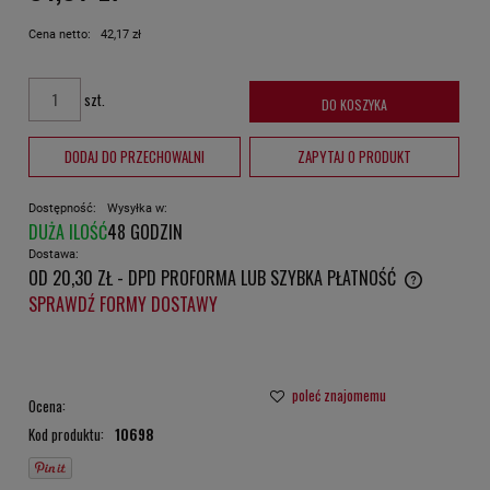
Cena netto:
42,17 zł
szt.
DO KOSZYKA
DODAJ DO PRZECHOWALNI
ZAPYTAJ O PRODUKT
Dostępność:
Wysyłka w:
DUŻA ILOŚĆ
48 GODZIN
Dostawa:
OD 20,30 ZŁ
- DPD PROFORMA LUB SZYBKA PŁATNOŚĆ
CENA NIE ZAWIERA EWENTUALNYCH KOSZTÓW PŁATNOŚCI
SPRAWDŹ FORMY DOSTAWY
poleć znajomemu
Ocena:
Kod produktu:
10698